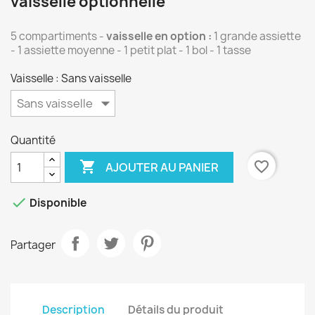
vaisselle optionnelle
5 compartiments -
vaisselle en option :
1 grande assiette
- 1 assiette moyenne - 1 petit plat - 1 bol - 1 tasse
Vaisselle : Sans vaisselle
Quantité

favorite_border
AJOUTER AU PANIER

Disponible
Partager
Description
Détails du produit